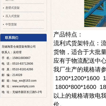
悬臂式货架
压入式货架
中型货架
产品特点：
联系我们
流利式货架特点：
无锡海普仓储货架有限公司
货物，适合于大批
联系人：吴经理
手 机：15861683667
应有于物流配送中
电 话：0510-83712606
我厂生产的规格请
传 真：0510-81814266
邮 编：214028
1200*1200*1600 1
邮 箱：hap_wx@163.com
1800*800*1600 18
网 址：www.wxhphj.com
地 址：无锡市新区长江路5-2号
以上的规格请致电
价。