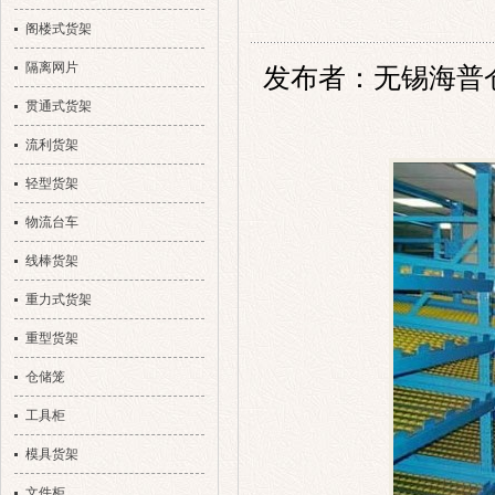
阁楼式货架
隔离网片
发布者：无锡海普仓储设
贯通式货架
流利货架
轻型货架
物流台车
线棒货架
重力式货架
重型货架
仓储笼
工具柜
模具货架
文件柜