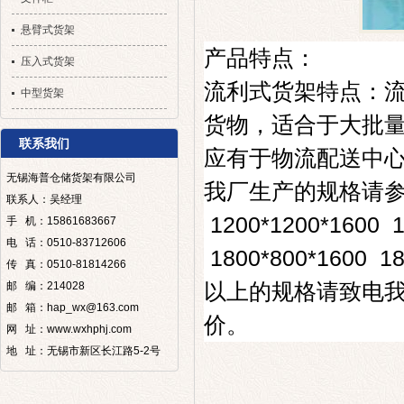
悬臂式货架
产品特点：
压入式货架
流利式货架特点：
中型货架
货物，适合于大批
联系我们
应有于物流配送中
无锡海普仓储货架有限公司
我厂生产的规格请
联系人：吴经理
1200*1200*1600 1
手 机：15861683667
电 话：0510-83712606
1800*800*1600 18
传 真：0510-81814266
以上的规格请致电
邮 编：214028
邮 箱：hap_wx@163.com
价。
网 址：www.wxhphj.com
地 址：无锡市新区长江路5-2号